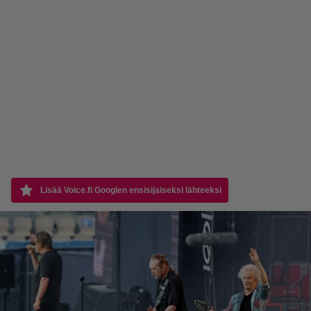
Lisää Voice.fi Googlen ensisijaiseksi lähteeksi