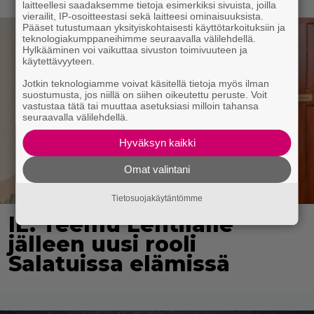
laitteellesi saadaksemme tietoja esimerkiksi sivuista, joilla
vierailit, IP-osoitteestasi sekä laitteesi ominaisuuksista.
Pääset tutustumaan yksityiskohtaisesti käyttötarkoituksiin ja
teknologiakumppaneihimme seuraavalla välilehdellä.
Hylkääminen voi vaikuttaa sivuston toimivuuteen ja
käytettävyyteen.
Jotkin teknologiamme voivat käsitellä tietoja myös ilman
suostumusta, jos niillä on siihen oikeutettu peruste. Voit
vastustaa tätä tai muuttaa asetuksiasi milloin tahansa
seuraavalla välilehdellä.
Hyväksyn kaikki
Omat valintani
Tietosuojakäytäntömme
IL: Teemu Lehtilälle
jälleen uusi rooli
Salatuissa elämissä