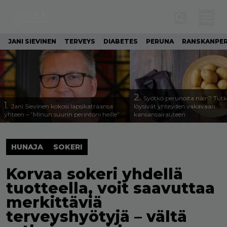
JANI SIEVINEN
TERVEYS
DIABETES
PERUNA
RANSKANPE
2.
Syötkö perunoita näin? Tutk
1.
Jani Sievinen kokosi lapsikatraansa
löysivät yhteyden vakavaan
yhteen – ”Minun suurin perintöni heille”
kansansairauteen
HUNAJA
SOKERI
Korvaa sokeri yhdellä
tuotteella, voit saavuttaa
merkittäviä
terveyshyötyjä – vältä