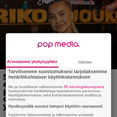
Arvostamme yksityisyyttäsi
Valintasi
Tarvitsemme suostumuksesi tarjotaksemme
Sonja Aiello hullaantui
henkilökohtaisen käyttökokemuksen
elämään pienellä
Me ja huolellisesti valitsemamme
88 teknologiakumppania
paikkakunnalla – ”Voi
hyödynnämme henkilötietoja tarjotaksemme paremman
käyttäjäkokemuksen sekä kohdentaaksemme sisältöä ja
ottaa vaikka ilman
mainoksia.
yläosaa aurinkoa”
Hyväksymällä suostut tietojesi käyttöön seuraavasti
Käytämme laitetunnisteita ja tallennamme evästeitä