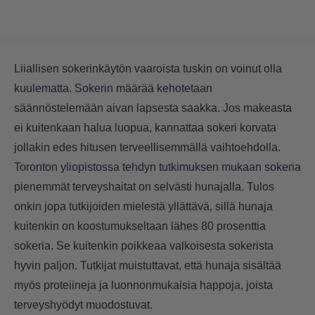
Liiallisen sokerinkäytön vaaroista tuskin on voinut olla
kuulematta. Sokerin määrää kehotetaan
säännöstelemään aivan lapsesta saakka. Jos makeasta
ei kuitenkaan halua luopua, kannattaa sokeri korvata
jollakin edes hitusen terveellisemmällä vaihtoehdolla.
Toronton yliopistossa tehdyn tutkimuksen mukaan sokeria
pienemmät terveyshaitat on selvästi hunajalla. Tulos
onkin jopa tutkijoiden mielestä yllättävä, sillä hunaja
kuitenkin on koostumukseltaan lähes 80 prosenttia
sokeria. Se kuitenkin poikkeaa valkoisesta sokerista
hyvin paljon. Tutkijat muistuttavat, että hunaja sisältää
myös proteiineja ja luonnonmukaisia happoja, joista
terveyshyödyt muodostuvat.