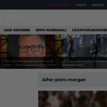
Como.fi
Episodi.fi
ETUSIVU
VIIHDE
JANI SIEVINEN
EPPU NORMAALI
JÄÄHYVÄISKONSE
1.
2.
Jani Sievinen kokosi lapsikatraansa
Eppu Normaalin viimeinen k
yhteen – ”Minun suurin perintöni heille”
esitetään Ylellä
Aihe:
piers morgan