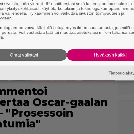
i sivuista, joilla vierailit, IP-osoitteestasi sekä laitteesi ominaisuuksista
an yksityiskohtaisesti käyttötarkoituksiin ja teknologiakumppaneihimm
la välilehdellä. Hylkääminen voi vaikuttaa sivuston toimivuuteen ja
yyteen.
knologiamme voivat käsitellä tietoja myös ilman suostumusta, jos niillä o
u peruste. Voit vastustaa tätä tai muuttaa asetuksiasi milloin tahansa se
lä.
Omat valintani
Hyväksyn kaikki
Tietosuojak
ommentoi
ertaa Oscar-gaalan
– "Prosessoin
htumia"