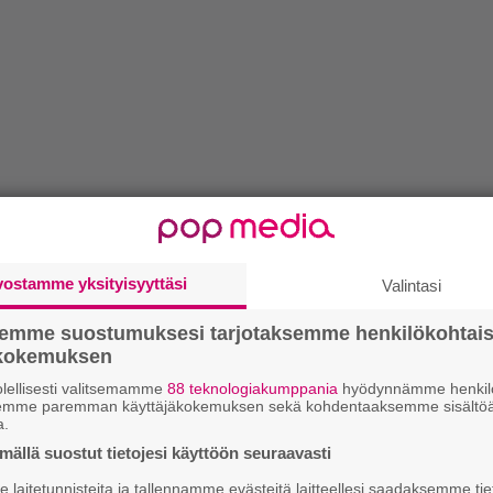
vostamme yksityisyyttäsi
Valintasi
semme suostumuksesi tarjotaksemme henkilökohtai
ökokemuksen
lellisesti valitsemamme
88 teknologiakumppania
hyödynnämme henkilö
semme paremman käyttäjäkokemuksen sekä kohdentaaksemme sisältöä
a.
ällä suostut tietojesi käyttöön seuraavasti
laitetunnisteita ja tallennamme evästeitä laitteellesi saadaksemme tie