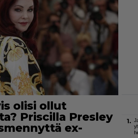
s olisi ollut
? Priscilla Presley
1.
J
smennyttä ex-
y
h