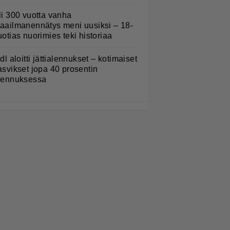
li 300 vuotta vanha
aailmanennätys meni uusiksi – 18-
uotias nuorimies teki historiaa
idl aloitti jättialennukset – kotimaiset
asvikset jopa 40 prosentin
lennuksessa