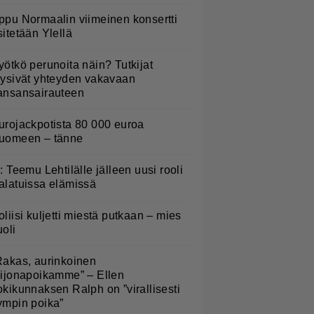
ppu Normaalin viimeinen konsertti
sitetään Ylellä
yötkö perunoita näin? Tutkijat
öysivät yhteyden vakavaan
ansansairauteen
urojackpotista 80 000 euroa
uomeen – tänne
L: Teemu Lehtilälle jälleen uusi rooli
alatuissa elämissä
oliisi kuljetti miestä putkaan – mies
uoli
Rakas, aurinkoinen
eijonapoikamme” – Ellen
okikunnaksen Ralph on ”virallisesti
ympin poika”