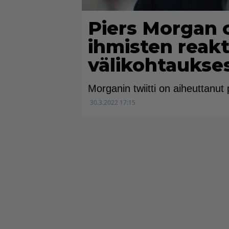
Piers Morgan 
ihmisten reakt
välikohtaukse
Morganin twiitti on aiheuttanut
30.3.2022 17:15