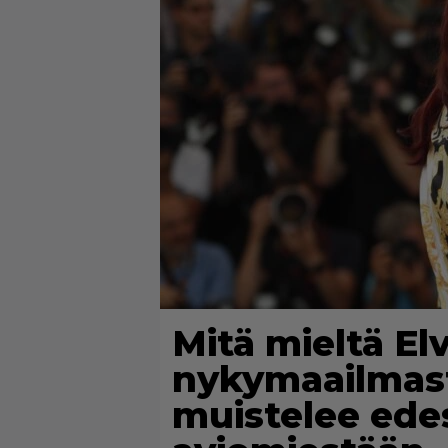
Mitä mieltä Elvi
nykymaailmasta
muistelee ede