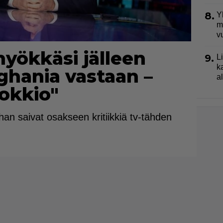
8.
Y
m
v
yökkäsi jälleen
9.
L
k
ghania vastaan –
a
okkio"
han saivat osakseen kritiikkiä tv-tähden