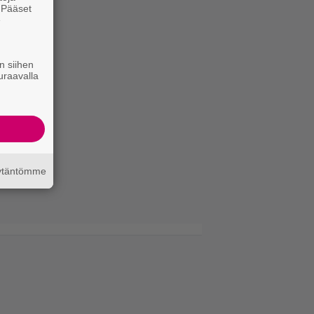
. Pääset
e
n siihen
uraavalla
äytäntömme