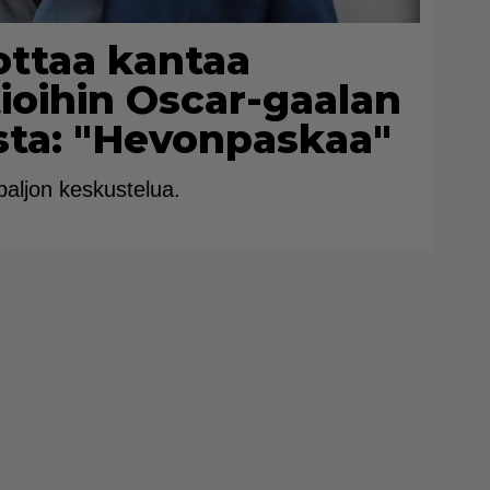
ottaa kantaa
ioihin Oscar-gaalan
sta: "Hevonpaskaa"
 paljon keskustelua.