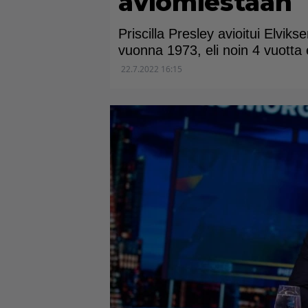
aviomiestään
Priscilla Presley avioitui Elvi
vuonna 1973, eli noin 4 vuott
22.7.2022 16:15