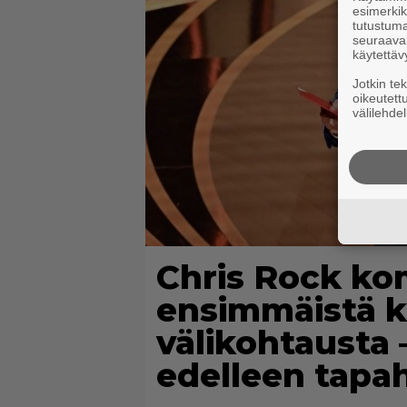
esimerkiks
tutustuma
seuraaval
käytettäv
Jotkin te
oikeutett
välilehdel
Chris Rock k
ensimmäistä k
välikohtausta 
edelleen tapa