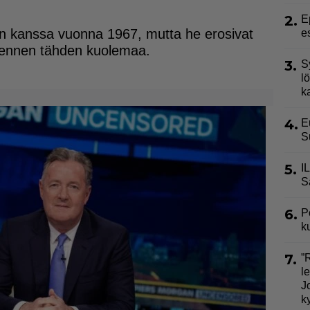
2.
E
ksen kanssa vuonna 1967, mutta he erosivat
e
a ennen tähden kuolemaa.
3.
S
l
k
4.
E
S
5.
I
S
6.
P
k
7.
”
l
J
k