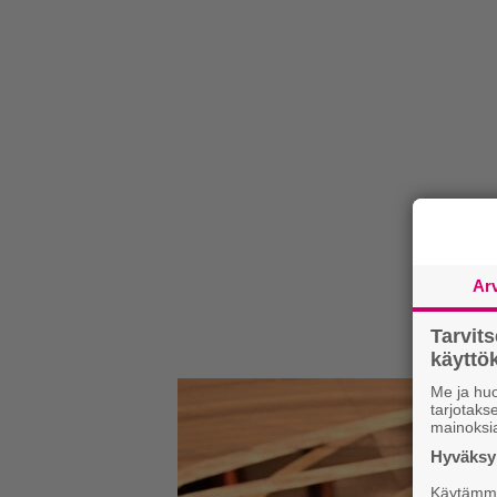
Ar
Tarvit
käytt
Me ja huo
tarjotak
mainoksi
Hyväksym
Käytämme 