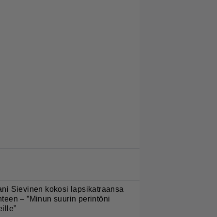
LUETUIMMAT JUTUT
ani Sievinen kokosi lapsikatraansa
hteen – ”Minun suurin perintöni
eille”