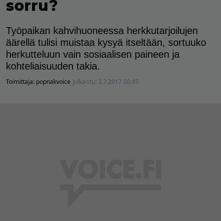
sorru?
Työpaikan kahvihuoneessa herkkutarjoilujen
äärellä tulisi muistaa kysyä itseltään, sortuuko
herkutteluun vain sosiaalisen paineen ja
kohteliaisuuden takia.
Toimittaja:
popnakvoice
Julkaistu:
3.7.2017 20:45