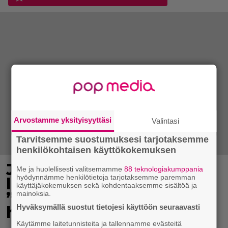
Arvostamme yksityisyyttäsi
Valintasi
Tarvitsemme suostumuksesi tarjotaksemme
henkilökohtaisen käyttökokemuksen
Jani Sievinen kokosi
Me ja huolellisesti valitsemamme
88 teknologiakumppania
hyödynnämme henkilötietoja tarjotaksemme paremman
lapsikatraansa yhteen –
käyttäjäkokemuksen sekä kohdentaaksemme sisältöä ja
”Minun suurin perintöni
mainoksia.
Hyväksymällä suostut tietojesi käyttöön seuraavasti
heille”
Käytämme laitetunnisteita ja tallennamme evästeitä