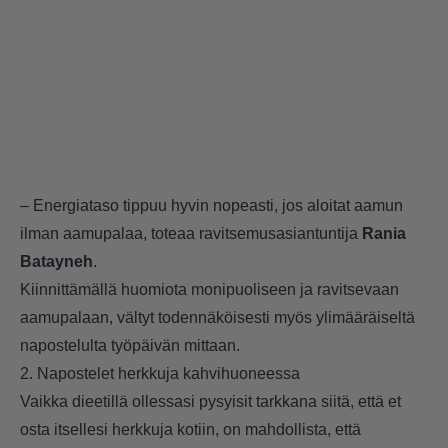
– Energiataso tippuu hyvin nopeasti, jos aloitat aamun
ilman aamupalaa, toteaa ravitsemusasiantuntija
Rania
Batayneh
.
Kiinnittämällä huomiota monipuoliseen ja ravitsevaan
aamupalaan, vältyt todennäköisesti myös ylimääräiseltä
napostelulta työpäivän mittaan.
2. Napostelet herkkuja kahvihuoneessa
Vaikka dieetillä ollessasi pysyisit tarkkana siitä, että et
osta itsellesi herkkuja kotiin, on mahdollista, että