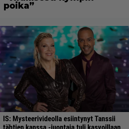
poika”