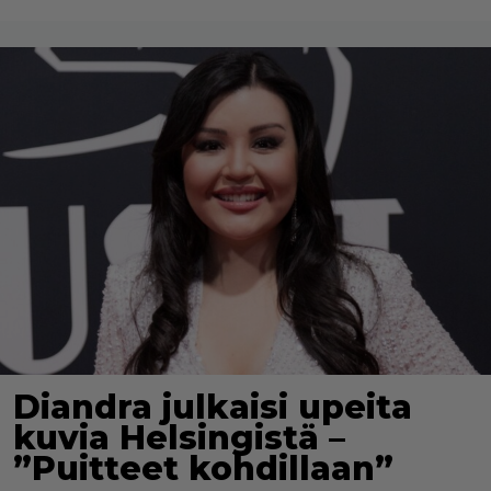
Diandra julkaisi upeita
kuvia Helsingistä –
”Puitteet kohdillaan”