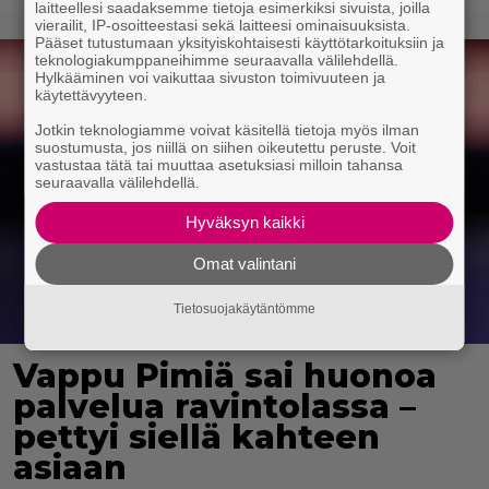
laitteellesi saadaksemme tietoja esimerkiksi sivuista, joilla
vierailit, IP-osoitteestasi sekä laitteesi ominaisuuksista.
Pääset tutustumaan yksityiskohtaisesti käyttötarkoituksiin ja
teknologiakumppaneihimme seuraavalla välilehdellä.
Hylkääminen voi vaikuttaa sivuston toimivuuteen ja
käytettävyyteen.
Jotkin teknologiamme voivat käsitellä tietoja myös ilman
suostumusta, jos niillä on siihen oikeutettu peruste. Voit
vastustaa tätä tai muuttaa asetuksiasi milloin tahansa
seuraavalla välilehdellä.
Hyväksyn kaikki
Omat valintani
Tietosuojakäytäntömme
Vappu Pimiä sai huonoa
palvelua ravintolassa –
pettyi siellä kahteen
asiaan