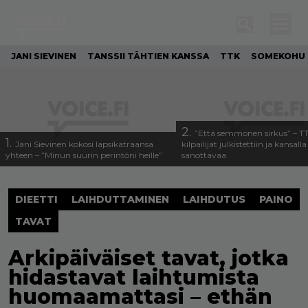
JANI SIEVINEN
TANSSII TÄHTIEN KANSSA
TTK
SOMEKOHU
2.
”Että semmonen sirkus” – T
1.
Jani Sievinen kokosi lapsikatraansa
kilpailijat julkistettiin ja kansall
yhteen – ”Minun suurin perintöni heille”
sanottavaa
DIEETTI
LAIHDUTTAMINEN
LAIHDUTUS
PAINO
TAVAT
Arkipäiväiset tavat, jotka
hidastavat laihtumista
huomaamattasi – ethän