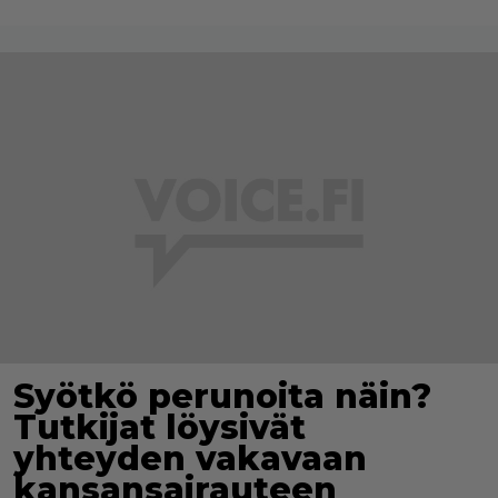
Syötkö perunoita näin?
Tutkijat löysivät
yhteyden vakavaan
kansansairauteen