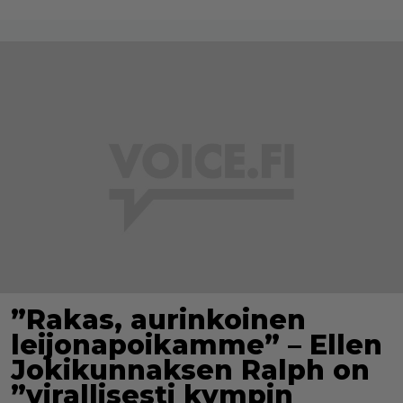
”Rakas, aurinkoinen
leijonapoikamme” – Ellen
Jokikunnaksen Ralph on
”virallisesti kympin