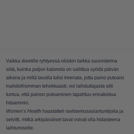
Vaikka dieetille ryhtyessä olisikin tarkka suunnitelma
siitä, kuinka paljon kaloreita on sallittua syödä päivän
aikana ja millä tavalla tulisi treenata, jotta paino putoaisi
mahdollisimman tehokkaasti, voi laihduttajasta silti
tuntua, että painon putoaminen tapahtuu ennakoitua
hitaammin.
Women’s Health
haastatteli ravitsemusasiantuntijoita ja
selvitti, mitkä arkipäiväiset tavat voivat olla hidasteena
laihtumiselle.