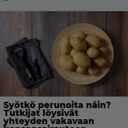
Syötkö perunoita näin?
Tutkijat löysivät
yhteyden vakavaan