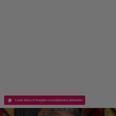
Lisää Voice.fi Googlen ensisijaiseksi lähteeksi