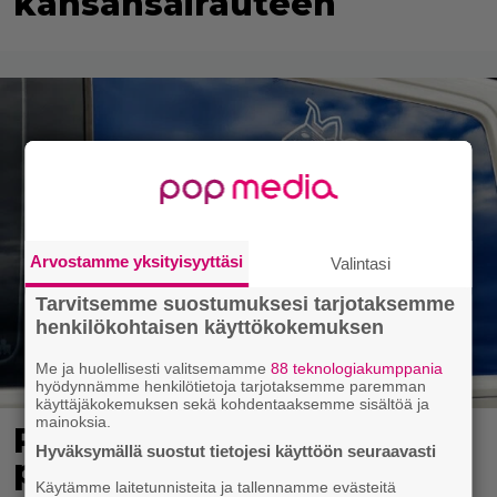
kansansairauteen
Arvostamme yksityisyyttäsi
Valintasi
Tarvitsemme suostumuksesi tarjotaksemme
henkilökohtaisen käyttökokemuksen
Me ja huolellisesti valitsemamme
88 teknologiakumppania
hyödynnämme henkilötietoja tarjotaksemme paremman
käyttäjäkokemuksen sekä kohdentaaksemme sisältöä ja
mainoksia.
Poliisi kuljetti miestä
Hyväksymällä suostut tietojesi käyttöön seuraavasti
putkaan – mies kuoli
Käytämme laitetunnisteita ja tallennamme evästeitä