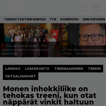
TANSSII TÄHTIEN KANSSA
TTK
SOMEKOHU
JANI SIEVINEN
1.
”Että semmonen sirkus” – TTK-
2.
kilpailijat julkistettiin ja kansalla on
Jani Sievinen kokosi lapsika
sanottavaa
yhteen – ”Minun suurin perintöni
LANKKU
LIHASKUNTO
TREENAAMINEN
TREENI
VATSALIHAKSET
Monen inhokkiliike on
tehokas treeni, kun otat
näppärät vinkit haltuun