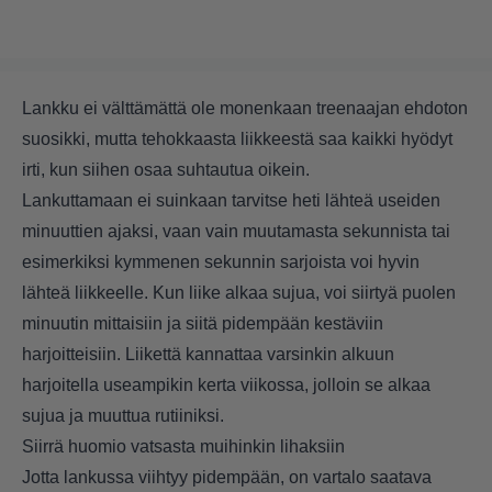
Lankku ei välttämättä ole monenkaan treenaajan ehdoton
suosikki, mutta tehokkaasta liikkeestä saa kaikki hyödyt
irti, kun siihen osaa suhtautua oikein.
Lankuttamaan ei suinkaan tarvitse heti lähteä useiden
minuuttien ajaksi, vaan vain muutamasta sekunnista tai
esimerkiksi kymmenen sekunnin sarjoista voi hyvin
lähteä liikkeelle. Kun liike alkaa sujua, voi siirtyä puolen
minuutin mittaisiin ja siitä pidempään kestäviin
harjoitteisiin. Liikettä kannattaa varsinkin alkuun
harjoitella useampikin kerta viikossa, jolloin se alkaa
sujua ja muuttua rutiiniksi.
Siirrä huomio vatsasta muihinkin lihaksiin
Jotta lankussa viihtyy pidempään, on vartalo saatava