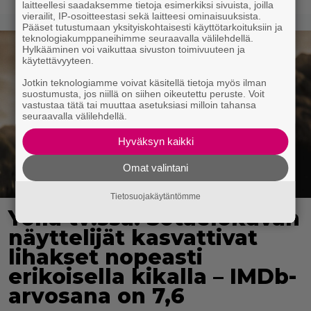
laitteellesi saadaksemme tietoja esimerkiksi sivuista, joilla
vierailit, IP-osoitteestasi sekä laitteesi ominaisuuksista.
Pääset tutustumaan yksityiskohtaisesti käyttötarkoituksiin ja
teknologiakumppaneihimme seuraavalla välilehdellä.
Hylkääminen voi vaikuttaa sivuston toimivuuteen ja
käytettävyyteen.
Jotkin teknologiamme voivat käsitellä tietoja myös ilman
suostumusta, jos niillä on siihen oikeutettu peruste. Voit
vastustaa tätä tai muuttaa asetuksiasi milloin tahansa
seuraavalla välilehdellä.
Hyväksyn kaikki
Omat valintani
Tietosuojakäytäntömme
Yöllä tv:ssä: Sotaelokuvan
näyttelijät kasvattivat
lihakset nopeasti
erikoisella kikalla – IMDb-
arvosana on 7,6