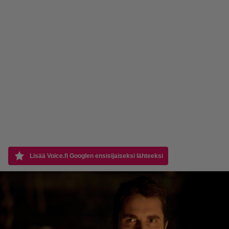
Lisää Voice.fi Googlen ensisijaiseksi lähteeksi