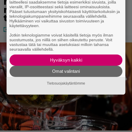
miljoonikko – eikä yksi
laitteellesi saadaksemme tietoja esimerkiksi sivuista, joilla
vierailit, IP-osoitteestasi sekä laitteesi ominaisuuksista.
milli edes riitä, näin se
Pääset tutustumaan yksityiskohtaisesti käyttötarkoituksiin ja
tapahtui
teknologiakumppaneihimme seuraavalla välilehdellä.
Hylkääminen voi vaikuttaa sivuston toimivuuteen ja
käytettävyyteen.
Jotkin teknologiamme voivat käsitellä tietoja myös ilman
suostumusta, jos niillä on siihen oikeutettu peruste. Voit
vastustaa tätä tai muuttaa asetuksiasi milloin tahansa
seuraavalla välilehdellä.
Hyväksyn kaikki
Omat valintani
Tietosuojakäytäntömme