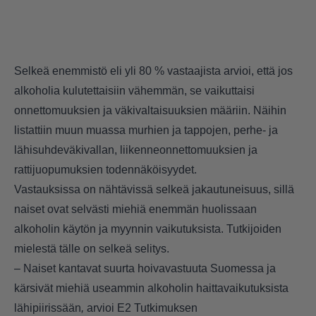
Selkeä enemmistö eli yli 80 % vastaajista arvioi, että jos
alkoholia kulutettaisiin vähemmän, se vaikuttaisi
onnettomuuksien ja väkivaltaisuuksien määriin. Näihin
listattiin muun muassa murhien ja tappojen, perhe- ja
lähisuhdeväkivallan, liikenneonnettomuuksien ja
rattijuopumuksien todennäköisyydet.
Vastauksissa on nähtävissä selkeä jakautuneisuus, sillä
naiset ovat selvästi miehiä enemmän huolissaan
alkoholin käytön ja myynnin vaikutuksista. Tutkijoiden
mielestä tälle on selkeä selitys.
– Naiset kantavat suurta hoivavastuuta Suomessa ja
kärsivät miehiä useammin alkoholin haittavaikutuksista
lähipiirissään
,
arvioi E2 Tutkimuksen