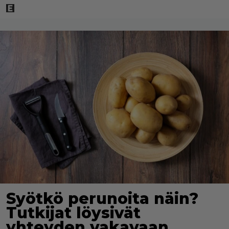
Syötkö perunoita näin?
Tutkijat löysivät
yhteyden vakavaan