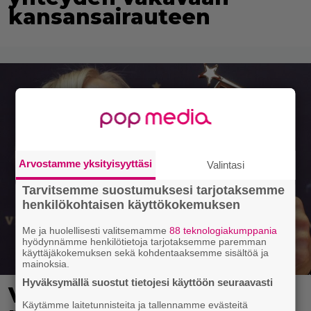
kansansairauteen
Arvostamme yksityisyyttäsi
Valintasi
Tarvitsemme suostumuksesi tarjotaksemme
henkilökohtaisen käyttökokemuksen
Me ja huolellisesti valitsemamme
88 teknologiakumppania
hyödynnämme henkilötietoja tarjotaksemme paremman
käyttäjäkokemuksen sekä kohdentaaksemme sisältöä ja
mainoksia.
Hyväksymällä suostut tietojesi käyttöön seuraavasti
Vappu Pimiästä tuli
Käytämme laitetunnisteita ja tallennamme evästeitä