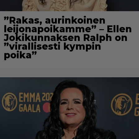
”Rakas, aurinkoinen
leijonapoikamme” – Ellen
Jokikunnaksen Ralph on
”virallisesti kympin
poika”