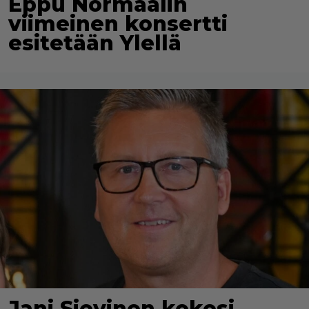
Eppu Normaalin
viimeinen konsertti
esitetään Ylellä
Jani Sievinen kokosi