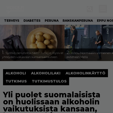
TERVEYS
DIABETES
PERUNA
RANSKANPERUNA
EPPU NO
1.
2.
Syötkö perunoita näin? Tutkijat löysivät
Eppu Normaalin viimeinen k
yhteyden vakavaan kansansairauteen
esitetään Ylellä
ALKOHOLI
ALKOHOLILAKI
ALKOHOLINKÄYTTÖ
TUTKIMUS
TUTKIMUSTULOS
Yli puolet suomalaisista
on huolissaan alkoholin
vaikutuksista kansaan,