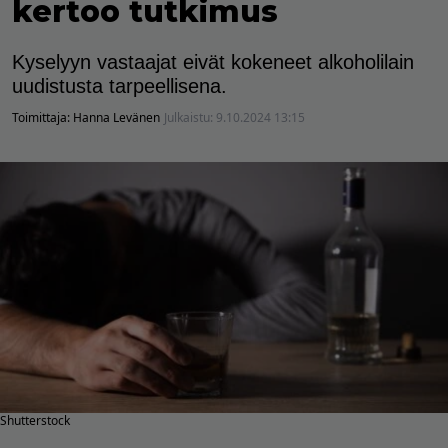
kertoo tutkimus
Kyselyyn vastaajat eivät kokeneet alkoholilain
uudistusta tarpeellisena.
Toimittaja:
Hanna Levänen
Julkaistu:
9.10.2024 13:15
Shutterstock