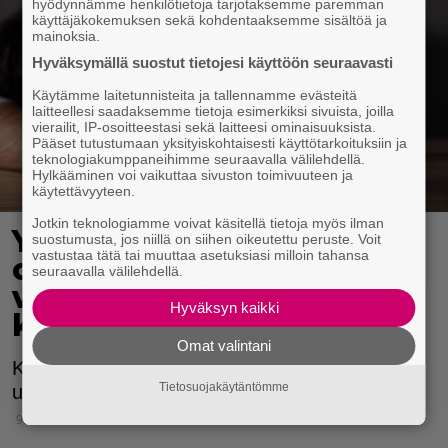
hyödynnämme henkilötietoja tarjotaksemme paremman
käyttäjäkokemuksen sekä kohdentaaksemme sisältöä ja
mainoksia.
Hyväksymällä suostut tietojesi käyttöön seuraavasti
Käytämme laitetunnisteita ja tallennamme evästeitä
laitteellesi saadaksemme tietoja esimerkiksi sivuista, joilla
vierailit, IP-osoitteestasi sekä laitteesi ominaisuuksista.
Pääset tutustumaan yksityiskohtaisesti käyttötarkoituksiin ja
teknologiakumppaneihimme seuraavalla välilehdellä.
Hylkääminen voi vaikuttaa sivuston toimivuuteen ja
käytettävyyteen.
Jotkin teknologiamme voivat käsitellä tietoja myös ilman
Yli puolet suomalaisista
suostumusta, jos niillä on siihen oikeutettu peruste. Voit
vastustaa tätä tai muuttaa asetuksiasi milloin tahansa
on huolissaan alkoholin
seuraavalla välilehdellä.
vaikutuksista kansaan,
Hyväksyn kaikki
kertoo tutkimus
Omat valintani
Kyselyyn vastaajat eivät kokeneet alkoholilain
Tietosuojakäytäntömme
uudistusta tarpeellisena.
9.10.2024 13:15