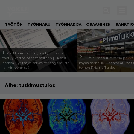
TYÖTÖN
TYÖNHAKU
TYÖNHAKIJA
OSAAMINEN
SANKTIO
1.
Yle: Uuden lain myötä työnhakijan
2.
täytyy kertoa osaamisestaan julkisesti
”Tavallista suurempia pakka
netissä – yrittäjät toivovat rangaistusta
myös perheille” – tänne aukee
laiminlyönnistä
toinen Prisma Tukku
Aihe:
tutkimustulos