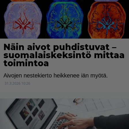
Näin aivot puhdistuvat –
suomalaiskeksintö mittaa
toimintoa
Aivojen nestekierto heikkenee iän myötä.
31.3.2026 10:26