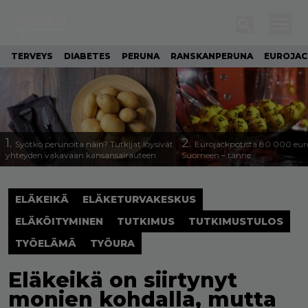
TERVEYS
DIABETES
PERUNA
RANSKANPERUNA
EUROJA
1.
2.
Syötkö perunoita näin? Tutkijat löysivät
Eurojackpotista 80 000 eur
yhteyden vakavaan kansansairauteen
Suomeen – tänne
ELÄKEIKÄ
ELÄKETURVAKESKUS
ELÄKÖITYMINEN
TUTKIMUS
TUTKIMUSTULOS
TYÖELÄMÄ
TYÖURA
Eläkeikä on siirtynyt
monien kohdalla, mutta