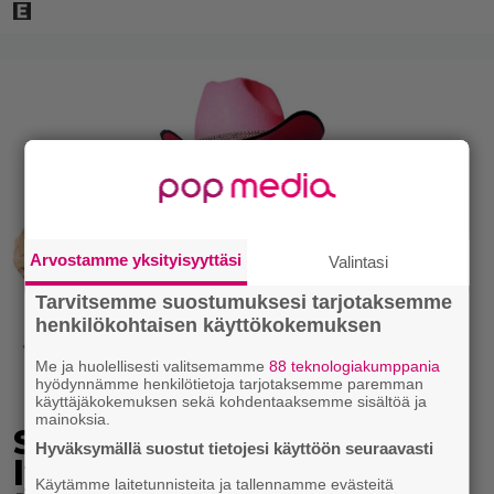
Arvostamme yksityisyyttäsi
Valintasi
Tarvitsemme suostumuksesi tarjotaksemme
henkilökohtaisen käyttökokemuksen
Me ja huolellisesti valitsemamme
88 teknologiakumppania
hyödynnämme henkilötietoja tarjotaksemme paremman
käyttäjäkokemuksen sekä kohdentaaksemme sisältöä ja
mainoksia.
Seiska: Laulaja Frederik
Hyväksymällä suostut tietojesi käyttöön seuraavasti
lyttäsi Eput – johan oli
Käytämme laitetunnisteita ja tallennamme evästeitä