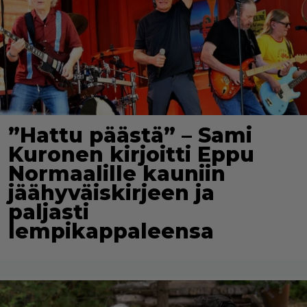
”Hattu päästä” – Sami
Kuronen kirjoitti Eppu
Normaalille kauniin
jäähyväiskirjeen ja
paljasti
lempikappaleensa