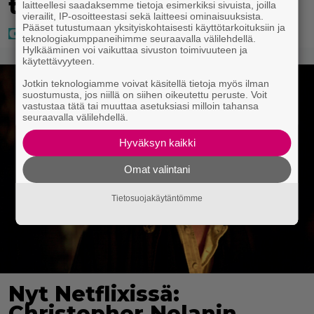
taas kielen käyttöä
laitteellesi saadaksemme tietoja esimerkiksi sivuista, joilla
vierailit, IP-osoitteestasi sekä laitteesi ominaisuuksista.
Pääset tutustumaan yksityiskohtaisesti käyttötarkoituksiin ja
teknologiakumppaneihimme seuraavalla välilehdellä.
Hylkääminen voi vaikuttaa sivuston toimivuuteen ja
käytettävyyteen.
Jotkin teknologiamme voivat käsitellä tietoja myös ilman
suostumusta, jos niillä on siihen oikeutettu peruste. Voit
vastustaa tätä tai muuttaa asetuksiasi milloin tahansa
seuraavalla välilehdellä.
Hyväksyn kaikki
Omat valintani
Tietosuojakäytäntömme
Nyt Netflixissä:
Christopher Nolanin