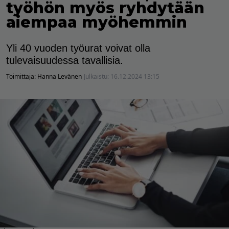
työhön myös ryhdytään
aiempaa myöhemmin
Yli 40 vuoden työurat voivat olla
tulevaisuudessa tavallisia.
Toimittaja:
Hanna Levänen
Julkaistu:
16.12.2024 13:15