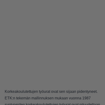
Korkeakoulutettujen työurat ovat sen sijaan pidentyneet.
ETK:n tekemän mallinnuksen mukaan vuonna 1987
syntyneiden korkeakoulutettujen työurat ovat pituudeltaan