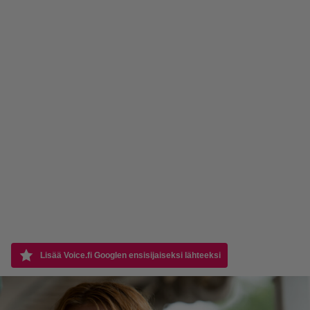
Lisää Voice.fi Googlen ensisijaiseksi lähteeksi