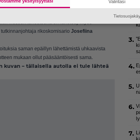
vostamme yksityisyyttäsi
Valintasi
2.
S
ejä eri puolilla Suomea sijaitsevien yritysten
Tietosuojak
l
enkin viestien tehosteena on lähetetty myös
k
oo tutkinnanjohtaja rikoskomisario
Josefiina
3.
”
ki
moituksia saman epäillyn lähettämistä uhkaavista
s
dotteen mukaan ollut pääsääntöisesti sama.
4.
E
an kuvan – tällaisella autolla ei tule lähteä
e
5.
U
n
6.
V
p
l
7.
L
k