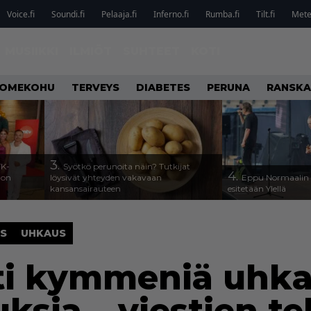
Voice.fi
Soundi.fi
Pelaaja.fi
Inferno.fi
Rumba.fi
Tilt.fi
Metel
MUSIIKKI
ILMIÖT
SUHTEET
KOTI
OMEKOHU
TERVEYS
DIABETES
PERUNA
RANSKA
3.
TK-
Syötkö perunoita näin? Tutkijat
4.
a on
löysivät yhteyden vakavaan
Eppu Normaalin v
kansansairauteen
esitetään Ylellä
S
UHKAUS
tti kymmeniä uhka