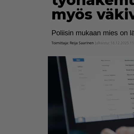
työhakemuk
myös väkiv
Poliisin mukaan mies on lä
Toimittaja:
Reija Saarinen
Julkaistu:
18.12.2025 11