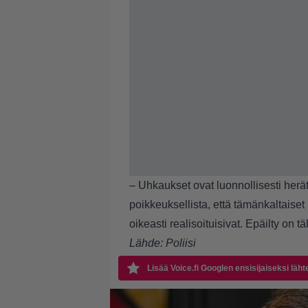
– Uhkaukset ovat luonnollisesti herät
poikkeuksellista, että tämänkaltaise
oikeasti realisoituisivat. Epäilty on tä
Lähde:
Poliisi
Lisää Voice.fi Googlen ensisijaiseksi läht