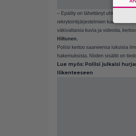
Ar
– Epäilty on lähettänyt uhkaavia viest
rekrytointijärjestelmien kautta. Joid
väkivaltaisia kuvia ja videoita, kert
Hiltunen.
Poliisi kertoo saaneensa lukuisia il
hakemuksista. Niiden sisältö on tie
Lue myös:
Poliisi julkaisi hurj
liikenteeseen