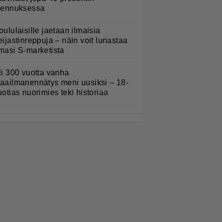
lennuksessa
oululaisille jaetaan ilmaisia
eijastinreppuja – näin voit lunastaa
masi S-marketista
li 300 vuotta vanha
aailmanennätys meni uusiksi – 18-
uotias nuorimies teki historiaa