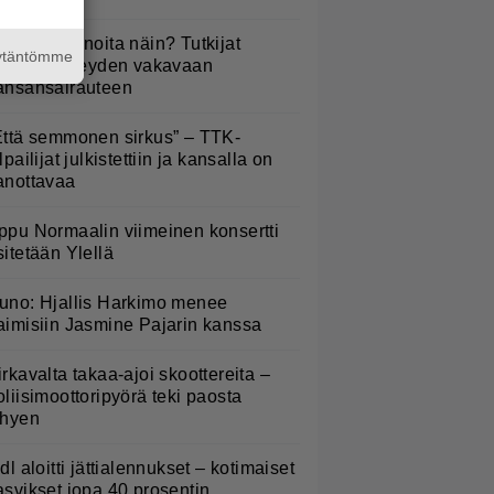
yötkö perunoita näin? Tutkijat
äytäntömme
öysivät yhteyden vakavaan
ansansairauteen
Että semmonen sirkus” – TTK-
lpailijat julkistettiin ja kansalla on
anottavaa
ppu Normaalin viimeinen konsertti
sitetään Ylellä
uno: Hjallis Harkimo menee
aimisiin Jasmine Pajarin kanssa
irkavalta takaa-ajoi skoottereita –
oliisimoottoripyörä teki paosta
yhyen
idl aloitti jättialennukset – kotimaiset
asvikset jopa 40 prosentin