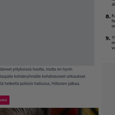
a
8.
K
h
o
9.
Y
m
v
täneet yrityksissä huolta, mutta on hyvin
t laajalle kohderyhmälle kohdistuneet uhkaukset
llä hetkellä poliisin hallussa, Hiltunen jatkaa.
eeksi