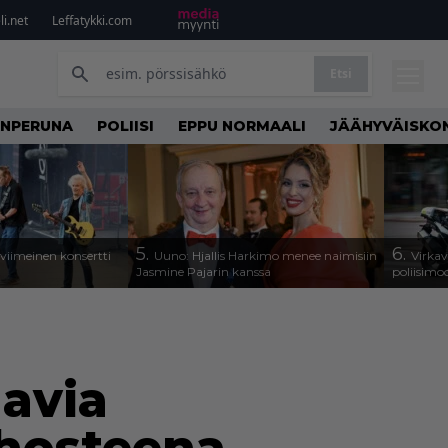
i.net
Leffatykki.com
Etsi
NPERUNA
POLIISI
EPPU NORMAALI
JÄÄHYVÄISKO
5.
6.
iimeinen konsertti
Uuno: Hjallis Harkimo menee naimisiin
Virkav
Jasmine Pajarin kanssa
poliisimo
avia