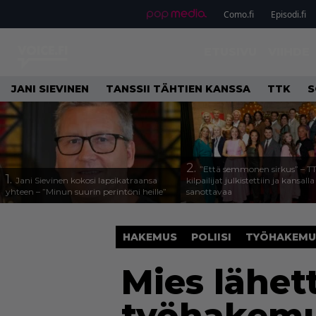
Como.fi
Episodi.fi
ETUSIVU
VIIHDE
JANI SIEVINEN
TANSSII TÄHTIEN KANSSA
TTK
S
2.
”Että semmonen sirkus” – T
1.
Jani Sievinen kokosi lapsikatraansa
kilpailijat julkistettiin ja kansall
yhteen – ”Minun suurin perintöni heille”
sanottavaa
HAKEMUS
POLIISI
TYÖHAKEMU
Mies lähe