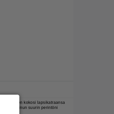
LUETUIMMAT JUTUT
ani Sievinen kokosi lapsikatraansa
hteen – ”Minun suurin perintöni
eille”