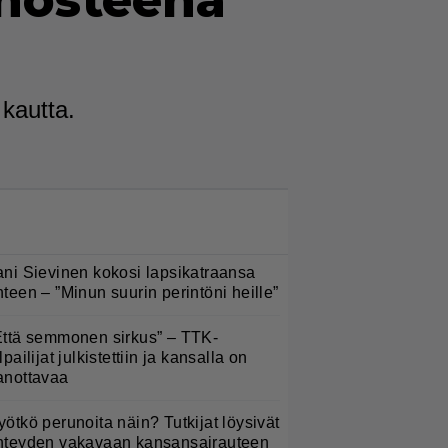
ehosteena
 kautta.
LUETUIMMAT NYT
ani Sievinen kokosi lapsikatraansa
hteen – ”Minun suurin perintöni heille”
Että semmonen sirkus” – TTK-
lpailijat julkistettiin ja kansalla on
anottavaa
yötkö perunoita näin? Tutkijat löysivät
hteyden vakavaan kansansairauteen