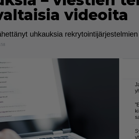
sia – viestien t
altaisia videoita
hettänyt uhkauksia rekrytointijärjestelmien
:58
J
y
”
ki
s
S
y