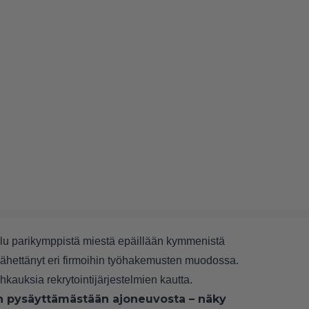
eilu parikymppistä miestä epäillään kymmenistä
n lähettänyt eri firmoihin työhakemusten muodossa.
kauksia rekrytointijärjestelmien kautta.
van pysäyttämästään ajoneuvosta – näky