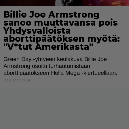
Billie Joe Armstrong
sanoo muuttavansa pois
Yhdysvalloista
aborttipäätöksen myötä:
"V*tut Amerikasta"
Green Day -yhtyeen keulakuva Billie Joe
Armstrong osoitti turhautumistaan
aborttipäätökseen Hella Mega -kiertueellaan.
28.6.2022 23:15