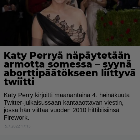
Katy Perryä näpäytetään
armotta somessa – syynä
aborttipäätökseen liittyvä
twiitti
Katy Perry kirjoitti maanantaina 4. heinäkuuta
Twitter-julkaisussaan kantaaottavan viestin,
jossa hän viittaa vuoden 2010 hittibiisiinsä
Firework.
5.7.2022 17:15