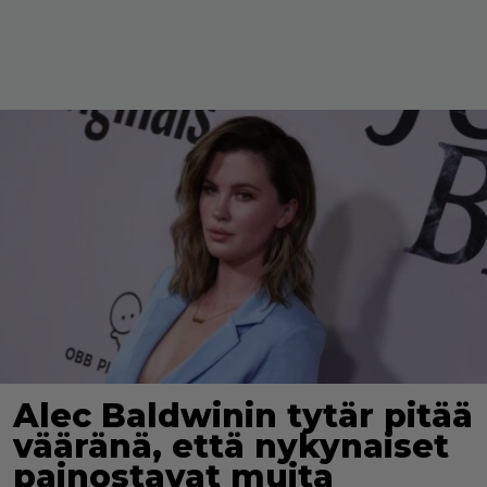
Alec Baldwinin tytär pitää
vääränä, että nykynaiset
painostavat muita