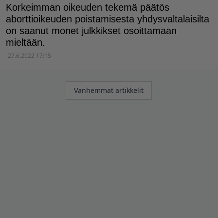
Korkeimman oikeuden tekemä päätös
aborttioikeuden poistamisesta yhdysvaltalaisilta
on saanut monet julkkikset osoittamaan
mieltään.
27.6.2022 17:15
Artikkelien
Vanhemmat artikkelit
selaus