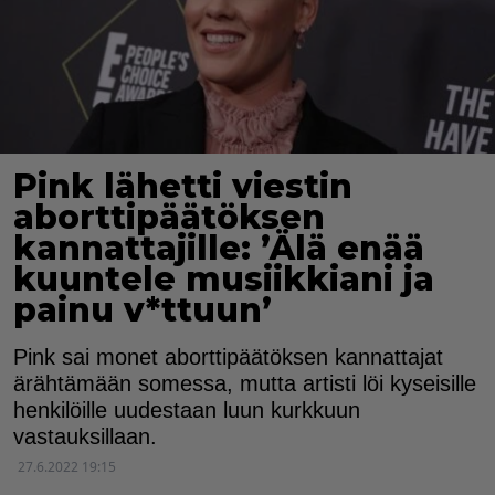
Pink lähetti viestin
aborttipäätöksen
kannattajille: ’Älä enää
kuuntele musiikkiani ja
painu v*ttuun’
Pink sai monet aborttipäätöksen kannattajat
ärähtämään somessa, mutta artisti löi kyseisille
henkilöille uudestaan luun kurkkuun
vastauksillaan.
27.6.2022 19:15