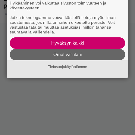
Hylkääminen voi vaikuttaa sivuston toimivuuteen ja
pelastaneen hänen henkensä.
käytettävyyteen.
4.7.2022 22:15
Jotkin teknologiamme voivat käsitellä tietoja myös ilman
suostumusta, jos niillä on siihen oikeutettu peruste. Voit
vastustaa tätä tai muuttaa asetuksiasi milloin tahansa
seuraavalla välilehdellä.
Hyväksyn kaikki
Omat valintani
Tietosuojakäytäntömme