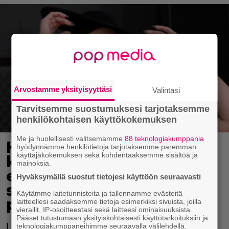
Arvostamme yksityisyyttäsi
Valintasi
Tarvitsemme suostumuksesi tarjotaksemme
henkilökohtaisen käyttökokemuksen
Me ja huolellisesti valitsemamme
88 teknologiakumppania
Halsey kertoo saaneensa
hyödynnämme henkilötietoja tarjotaksemme paremman
käyttäjäkokemuksen sekä kohdentaaksemme sisältöä ja
kolme keskenmenoa
mainoksia.
ennen poikansa
Hyväksymällä suostut tietojesi käyttöön seuraavasti
syntymää – "Abortti
Käytämme laitetunnisteita ja tallennamme evästeitä
pelasti henkeni"
laitteellesi saadaksemme tietoja esimerkiksi sivuista, joilla
vierailit, IP-osoitteestasi sekä laitteesi ominaisuuksista.
Pääset tutustumaan yksityiskohtaisesti käyttötarkoituksiin ja
Laulajana tunnettu Halsey kertoo abortin
teknologiakumppaneihimme seuraavalla välilehdellä.