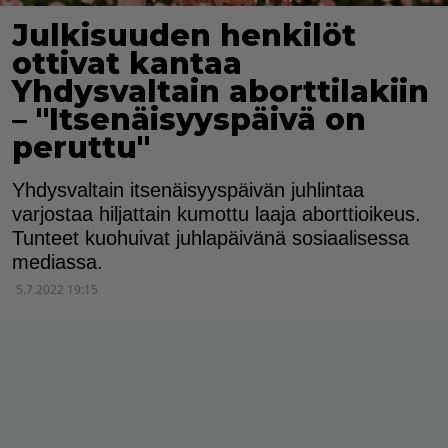
Julkisuuden henkilöt
ottivat kantaa
Yhdysvaltain aborttilakiin
– "Itsenäisyyspäivä on
peruttu"
Yhdysvaltain itsenäisyyspäivän juhlintaa
varjostaa hiljattain kumottu laaja aborttioikeus.
Tunteet kuohuivat juhlapäivänä sosiaalisessa
mediassa.
5.7.2022 19:15