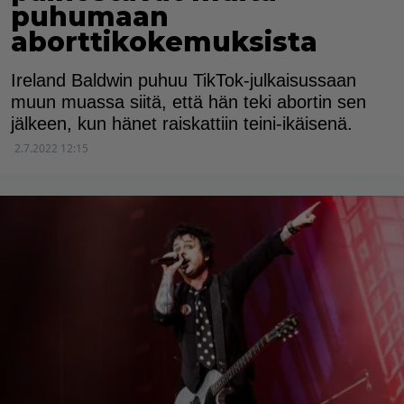
puhumaan
aborttikokemuksista
Ireland Baldwin puhuu TikTok-julkaisussaan
muun muassa siitä, että hän teki abortin sen
jälkeen, kun hänet raiskattiin teini-ikäisenä.
2.7.2022 12:15