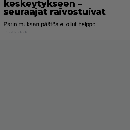
keskeytykseen –
seuraajat raivostuivat
Parin mukaan päätös ei ollut helppo.
9.6.2026 16:18